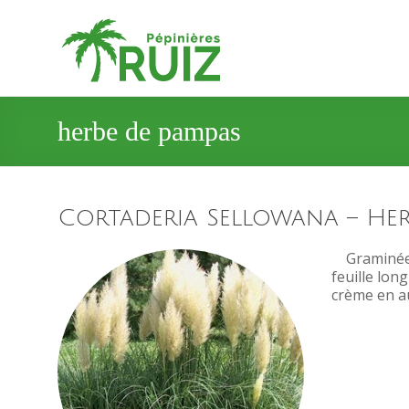
herbe de pampas
Cortaderia Sellowana – Her
Graminées e
feuille lon
crème en au