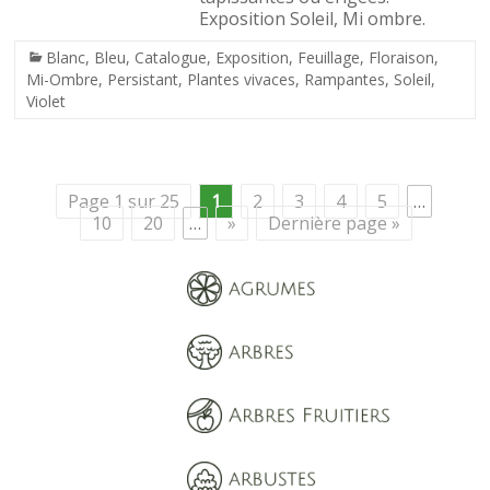
Exposition Soleil, Mi ombre.
Blanc
,
Bleu
,
Catalogue
,
Exposition
,
Feuillage
,
Floraison
,
Mi-Ombre
,
Persistant
,
Plantes vivaces
,
Rampantes
,
Soleil
,
Violet
Page 1 sur 25
1
2
3
4
5
…
10
20
…
»
Dernière page »