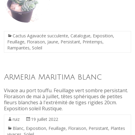
Cactus Agavacée succulente
,
Catalogue
,
Exposition
,
Feuillage
,
Floraison
,
Jaune
,
Persistant
,
Printemps
,
Rampantes
,
Soleil
Armeria Maritima blanc
Vivace au port touffu. Feuillage vert sombre persistant.
Floraison de mai à juillet, têtes sphériques de petites
fleurs blanches à l'extrémité de tiges rigides 20cm.
Exposition soleil Rustique.
ruiz
19 juillet 2022
Blanc
,
Exposition
,
Feuillage
,
Floraison
,
Persistant
,
Plantes
vivaces
,
Soleil