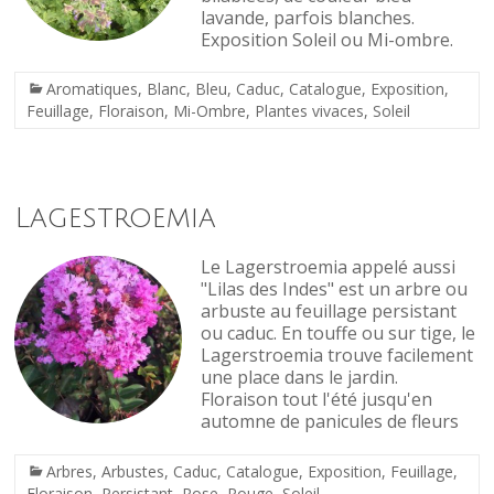
lavande, parfois blanches.
Exposition Soleil ou Mi-ombre.
Aromatiques
,
Blanc
,
Bleu
,
Caduc
,
Catalogue
,
Exposition
,
Feuillage
,
Floraison
,
Mi-Ombre
,
Plantes vivaces
,
Soleil
Lagestroemia
Le Lagerstroemia appelé aussi
"Lilas des Indes" est un arbre ou
arbuste au feuillage persistant
ou caduc. En touffe ou sur tige, le
Lagerstroemia trouve facilement
une place dans le jardin.
Floraison tout l'été jusqu'en
automne de panicules de fleurs
Arbres
,
Arbustes
,
Caduc
,
Catalogue
,
Exposition
,
Feuillage
,
Floraison
,
Persistant
,
Rose
,
Rouge
,
Soleil