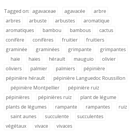
Tagged on:
agavaceae
agavacée
arbre
arbres
arbuste
arbustes
aromatique
aromatiques
bambou
bambous
cactus
conifère
conifères
fruitier
fruitiers
graminée
graminées
grimpante
grimpantes
haie
haies
hérault
mauguio
olivier
oliviers
palmier
palmiers
pépinière
pépinière hérault
pépinière Languedoc Roussillon
pépinière Montpellier
pépinière ruiz
pépinières
pépinières ruiz
plant de légume
plants de légumes
rampante
rampantes
ruiz
saint aunes
succulente
succulentes
végétaux
vivace
vivaces