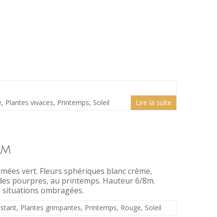
e
,
Plantes vivaces
,
Printemps
,
Soleil
Lire la suite
rm
almées vert. Fleurs sphériques blanc crème,
ïdes pourpres, au printemps. Hauteur 6/8m.
s situations ombragées.
istant
,
Plantes grimpantes
,
Printemps
,
Rouge
,
Soleil