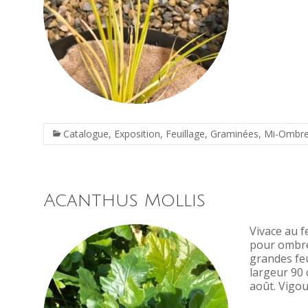
Catalogue
,
Exposition
,
Feuillage
,
Graminées
,
Mi-Ombr
Acanthus Mollis
Vivace au f
pour ombre,
grandes feu
largeur 90 
août. Vigour