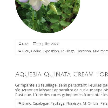
ruiz
19 juillet 2022
Bleu
,
Caduc
,
Exposition
,
Feuillage
,
Floraison
,
Mi-Ombr
Aquebia Quinata Cream Fo
Grimpante au feuillage, semi persistant. Feuilles p
s'ouvrant en laissant apparaître de curieux sépalo
Rustique. L'une des rares grimpantes à accepter le
Blanc
,
Catalogue
,
Feuillage
,
Floraison
,
Mi-Ombre
,
Pers