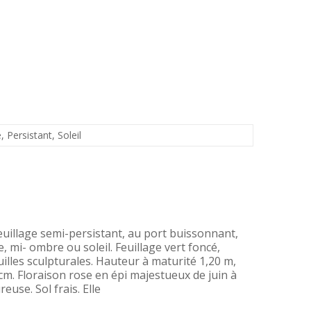
e
,
Persistant
,
Soleil
euillage semi-persistant, au port buissonnant,
 mi- ombre ou soleil. Feuillage vert foncé,
illes sculpturales. Hauteur à maturité 1,20 m,
cm. Floraison rose en épi majestueux de juin à
euse. Sol frais. Elle