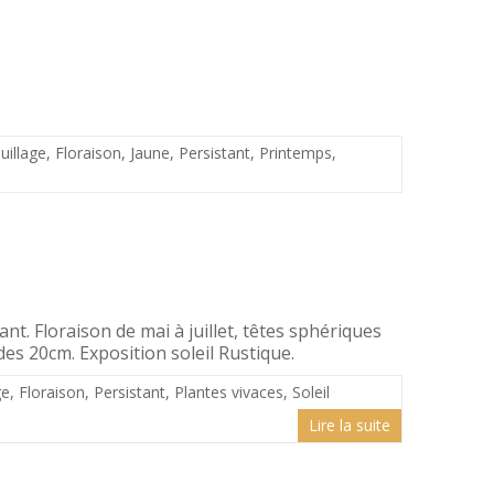
uillage
,
Floraison
,
Jaune
,
Persistant
,
Printemps
,
nt. Floraison de mai à juillet, têtes sphériques
ides 20cm. Exposition soleil Rustique.
ge
,
Floraison
,
Persistant
,
Plantes vivaces
,
Soleil
Lire la suite