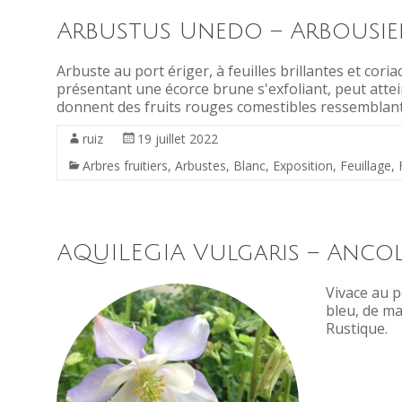
Arbustus Unedo – Arbousie
Arbuste au port ériger, à feuilles brillantes et coria
présentant une écorce brune s'exfoliant, peut attei
donnent des fruits rouges comestibles ressemblant à 
ruiz
19 juillet 2022
Arbres fruitiers
,
Arbustes
,
Blanc
,
Exposition
,
Feuillage
,
AQUILEGIA Vulgaris – Ancol
Vivace au p
bleu, de ma
Rustique.