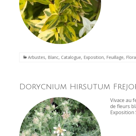
Arbustes
,
Blanc
,
Catalogue
,
Exposition
,
Feuillage
,
Flor
Dorycnium Hirsutum Frejo
Vivace au f
de fleurs b
Exposition 