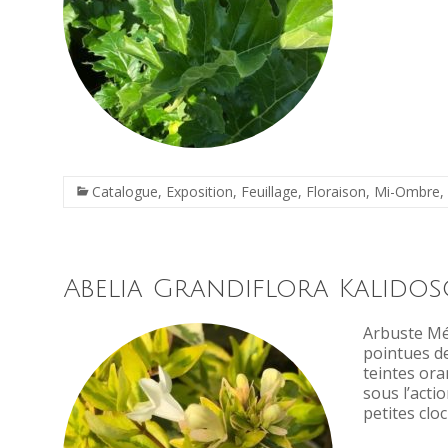
Catalogue
,
Exposition
,
Feuillage
,
Floraison
,
Mi-Ombre
,
Abelia Grandiflora Kalidos
Arbuste Méd
pointues de
teintes ora
sous l’acti
petites cl