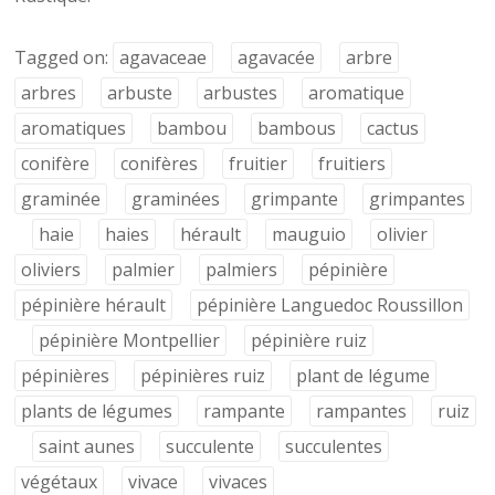
Tagged on:
agavaceae
agavacée
arbre
arbres
arbuste
arbustes
aromatique
aromatiques
bambou
bambous
cactus
conifère
conifères
fruitier
fruitiers
graminée
graminées
grimpante
grimpantes
haie
haies
hérault
mauguio
olivier
oliviers
palmier
palmiers
pépinière
pépinière hérault
pépinière Languedoc Roussillon
pépinière Montpellier
pépinière ruiz
pépinières
pépinières ruiz
plant de légume
plants de légumes
rampante
rampantes
ruiz
saint aunes
succulente
succulentes
végétaux
vivace
vivaces