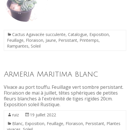
Cactus Agavacée succulente
,
Catalogue
,
Exposition
,
Feuillage
,
Floraison
,
Jaune
,
Persistant
,
Printemps
,
Rampantes
,
Soleil
Armeria Maritima blanc
Vivace au port touffu. Feuillage vert sombre persistant.
Floraison de mai à juillet, têtes sphériques de petites
fleurs blanches à l'extrémité de tiges rigides 20cm.
Exposition soleil Rustique.
ruiz
19 juillet 2022
Blanc
,
Exposition
,
Feuillage
,
Floraison
,
Persistant
,
Plantes
vivaces
,
Soleil