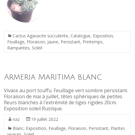
Cactus Agavacée succulente
,
Catalogue
,
Exposition
,
Feuillage
,
Floraison
,
Jaune
,
Persistant
,
Printemps
,
Rampantes
,
Soleil
Armeria Maritima blanc
Vivace au port touffu. Feuillage vert sombre persistant.
Floraison de mai à juillet, têtes sphériques de petites
fleurs blanches à l'extrémité de tiges rigides 20cm.
Exposition soleil Rustique.
ruiz
19 juillet 2022
Blanc
,
Exposition
,
Feuillage
,
Floraison
,
Persistant
,
Plantes
vivaces
,
Soleil