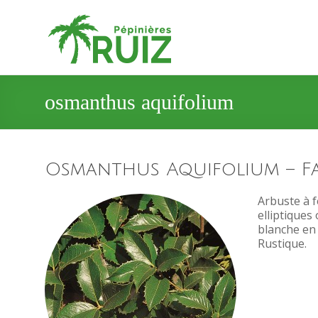
osmanthus aquifolium
Osmanthus Aquifolium – F
Arbuste à f
elliptiques
blanche en 
Rustique.