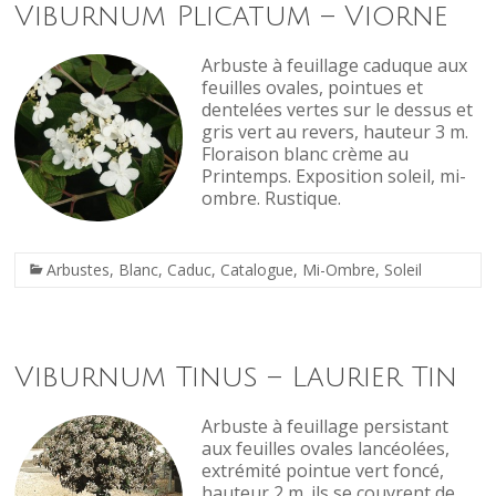
Viburnum Plicatum – Viorne
Arbuste à feuillage caduque aux
feuilles ovales, pointues et
dentelées vertes sur le dessus et
gris vert au revers, hauteur 3 m.
Floraison blanc crème au
Printemps. Exposition soleil, mi-
ombre. Rustique.
Arbustes
,
Blanc
,
Caduc
,
Catalogue
,
Mi-Ombre
,
Soleil
Viburnum Tinus – Laurier Tin
Arbuste à feuillage persistant
aux feuilles ovales lancéolées,
extrémité pointue vert foncé,
hauteur 2 m. ils se couvrent de