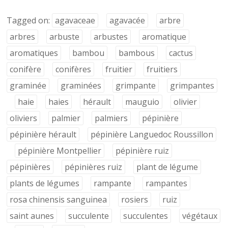
Tagged on:
agavaceae
agavacée
arbre
arbres
arbuste
arbustes
aromatique
aromatiques
bambou
bambous
cactus
conifère
conifères
fruitier
fruitiers
graminée
graminées
grimpante
grimpantes
haie
haies
hérault
mauguio
olivier
oliviers
palmier
palmiers
pépinière
pépinière hérault
pépinière Languedoc Roussillon
pépinière Montpellier
pépinière ruiz
pépinières
pépinières ruiz
plant de légume
plants de légumes
rampante
rampantes
rosa chinensis sanguinea
rosiers
ruiz
saint aunes
succulente
succulentes
végétaux