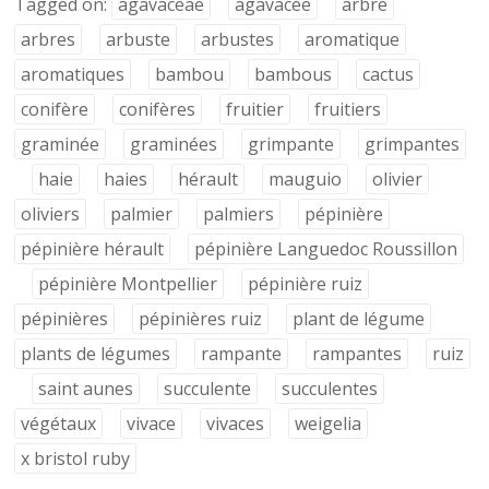
Tagged on:
agavaceae
agavacée
arbre
arbres
arbuste
arbustes
aromatique
aromatiques
bambou
bambous
cactus
conifère
conifères
fruitier
fruitiers
graminée
graminées
grimpante
grimpantes
haie
haies
hérault
mauguio
olivier
oliviers
palmier
palmiers
pépinière
pépinière hérault
pépinière Languedoc Roussillon
pépinière Montpellier
pépinière ruiz
pépinières
pépinières ruiz
plant de légume
plants de légumes
rampante
rampantes
ruiz
saint aunes
succulente
succulentes
végétaux
vivace
vivaces
weigelia
x bristol ruby