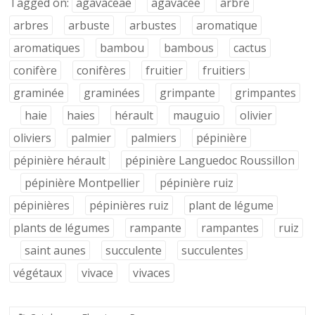
Tagged on:
agavaceae
agavacée
arbre
arbres
arbuste
arbustes
aromatique
aromatiques
bambou
bambous
cactus
conifère
conifères
fruitier
fruitiers
graminée
graminées
grimpante
grimpantes
haie
haies
hérault
mauguio
olivier
oliviers
palmier
palmiers
pépinière
pépinière hérault
pépinière Languedoc Roussillon
pépinière Montpellier
pépinière ruiz
pépinières
pépinières ruiz
plant de légume
plants de légumes
rampante
rampantes
ruiz
saint aunes
succulente
succulentes
végétaux
vivace
vivaces