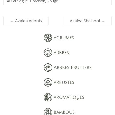
Catalogue
,
Floraison
,
Rouge
←
Azalea Adonis
Azalea Shelsoni
→