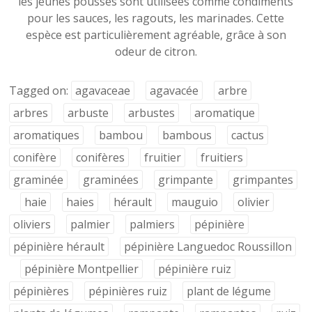
les jeunes pousses sont utilisées comme condiments
pour les sauces, les ragouts, les marinades. Cette
espèce est particulièrement agréable, grâce à son
odeur de citron.
Tagged on:
agavaceae
agavacée
arbre
arbres
arbuste
arbustes
aromatique
aromatiques
bambou
bambous
cactus
conifère
conifères
fruitier
fruitiers
graminée
graminées
grimpante
grimpantes
haie
haies
hérault
mauguio
olivier
oliviers
palmier
palmiers
pépinière
pépinière hérault
pépinière Languedoc Roussillon
pépinière Montpellier
pépinière ruiz
pépinières
pépinières ruiz
plant de légume