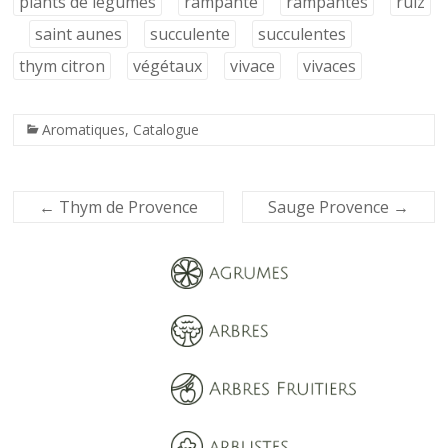
plants de légumes
rampante
rampantes
ruiz
saint aunes
succulente
succulentes
thym citron
végétaux
vivace
vivaces
Aromatiques
,
Catalogue
←
Thym de Provence
Sauge Provence
→