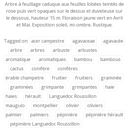
Arbre à feuillage caduque aux feuilles lobées teintés de
rose puis vert opaques sur le dessus et duveteuse sur
le dessous, hauteur 15 m. Floraison jaune vert en Avril
et Mai. Exposition soleil, mi-ombre. Rustique.
Tagged on:
acer campestre
agavaceae
agavacée
arbre
arbres
arbuste
arbustes
aromatique
aromatiques
bambou
bambous
cactus
conifère
conifères
érable champetre
fruitier
fruitiers
graminée
graminées
grimpante
grimpantes
haie
haies
hérault
Languedoc Roussillon
mauguio
montpellier
olivier
oliviers
palmier
palmiers
pépinière
pépinière hérault
pépinière Languedoc Roussillon