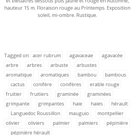
et bleuâtres dessous puis jaune et rouge en Automne,
hauteur 15 m. Floraison rouge au Printemps. Exposition
soleil, mi-ombre. Rustique.
Tagged on:
acer rubrum
agavaceae
agavacée
arbre
arbres
arbuste
arbustes
aromatique
aromatiques
bambou
bambous
cactus
conifère
conifères
erable rouge
fruitier
fruitiers
graminée
graminées
grimpante
grimpantes
haie
haies
hérault
Languedoc Roussillon
mauguio
montpellier
olivier
oliviers
palmier
palmiers
pépinière
pépinière hérault