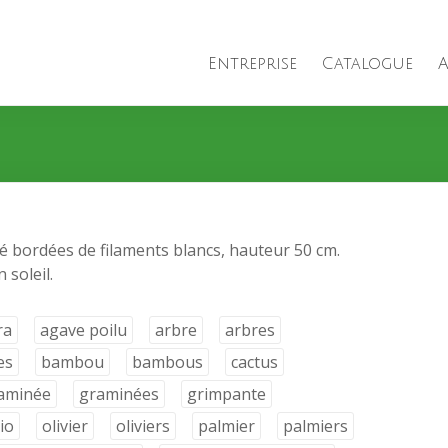
Entreprise
Catalogue
A
cé bordées de filaments blancs, hauteur 50 cm.
 soleil.
ra
agave poilu
arbre
arbres
es
bambou
bambous
cactus
aminée
graminées
grimpante
io
olivier
oliviers
palmier
palmiers