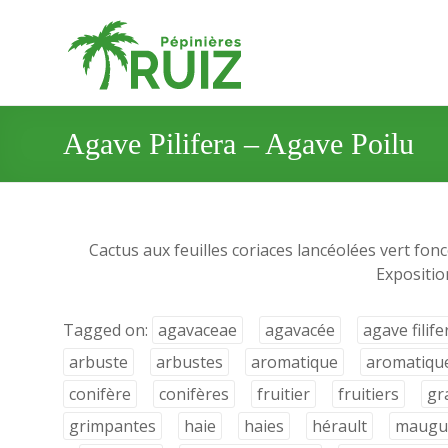
Agave Pilifera – Agave Poilu
Cactus aux feuilles coriaces lancéolées vert fon
Exposition
Tagged on:
agavaceae
agavacée
agave filife
arbuste
arbustes
aromatique
aromatiqu
conifère
conifères
fruitier
fruitiers
gr
grimpantes
haie
haies
hérault
maugu