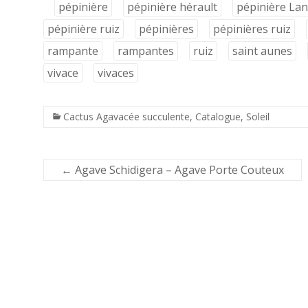
pépinière
pépinière hérault
pépinière La
pépinière ruiz
pépinières
pépinières ruiz
rampante
rampantes
ruiz
saint aunes
vivace
vivaces
Cactus Agavacée succulente
,
Catalogue
,
Soleil
←
Agave Schidigera – Agave Porte Couteux