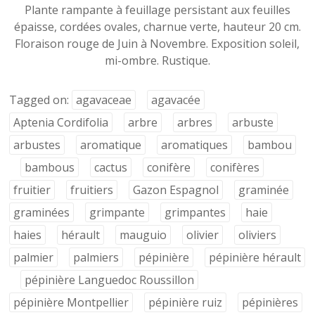
Plante rampante à feuillage persistant aux feuilles
épaisse, cordées ovales, charnue verte, hauteur 20 cm.
Floraison rouge de Juin à Novembre. Exposition soleil,
mi-ombre. Rustique.
Tagged on:
agavaceae
agavacée
Aptenia Cordifolia
arbre
arbres
arbuste
arbustes
aromatique
aromatiques
bambou
bambous
cactus
conifère
conifères
fruitier
fruitiers
Gazon Espagnol
graminée
graminées
grimpante
grimpantes
haie
haies
hérault
mauguio
olivier
oliviers
palmier
palmiers
pépinière
pépinière hérault
pépinière Languedoc Roussillon
pépinière Montpellier
pépinière ruiz
pépinières