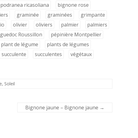
podranea ricasoliana
bignone rose
iers
graminée
graminées
grimpante
io
olivier
oliviers
palmier
palmiers
nguedoc Roussillon
pépinière Montpellier
plant de légume
plants de légumes
succulente
succulentes
végétaux
e
,
Soleil
Bignone jaune – Bignone jaune
→