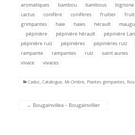
aromatiques
bambou
bambous
bignone 
cactus
conifère
conifères
fruitier
fruit
grimpantes
haie
haies
hérault
maugu
pépinière
pépinière hérault
pépinière La
pépinière ruiz
pépinières
pépinières ruiz
rampante
rampantes
ruiz
saint aunes
vivace
vivaces
Caduc
,
Catalogue
,
Mi-Ombre
,
Plantes grimpantes
,
Ros
←
Bougainvillea – Bougainvillier