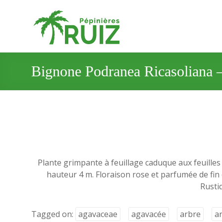
Bignone Podranea Ricasoliana 
Plante grimpante à feuillage caduque aux feuille
hauteur 4 m. Floraison rose et parfumée de fin 
Rusti
Tagged on:
agavaceae
agavacée
arbre
a