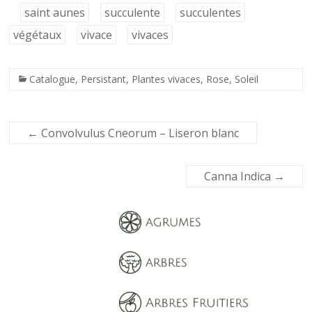
saint aunes
succulente
succulentes
végétaux
vivace
vivaces
Catalogue
,
Persistant
,
Plantes vivaces
,
Rose
,
Soleil
←
Convolvulus Cneorum – Liseron blanc
Canna Indica
→