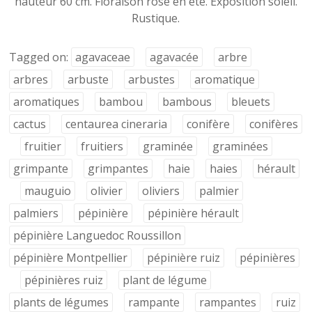
hauteur 60 cm. Floraison rose en été. Exposition soleil.
Rustique.
Tagged on:
agavaceae
agavacée
arbre
arbres
arbuste
arbustes
aromatique
aromatiques
bambou
bambous
bleuets
cactus
centaurea cineraria
conifère
conifères
fruitier
fruitiers
graminée
graminées
grimpante
grimpantes
haie
haies
hérault
mauguio
olivier
oliviers
palmier
palmiers
pépinière
pépinière hérault
pépinière Languedoc Roussillon
pépinière Montpellier
pépinière ruiz
pépinières
pépinières ruiz
plant de légume
plants de légumes
rampante
rampantes
ruiz