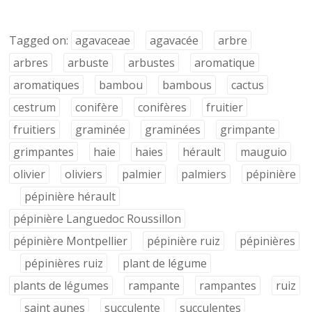
Tagged on:
agavaceae
agavacée
arbre
arbres
arbuste
arbustes
aromatique
aromatiques
bambou
bambous
cactus
cestrum
conifère
conifères
fruitier
fruitiers
graminée
graminées
grimpante
grimpantes
haie
haies
hérault
mauguio
olivier
oliviers
palmier
palmiers
pépinière
pépinière hérault
pépinière Languedoc Roussillon
pépinière Montpellier
pépinière ruiz
pépinières
pépinières ruiz
plant de légume
plants de légumes
rampante
rampantes
ruiz
saint aunes
succulente
succulentes