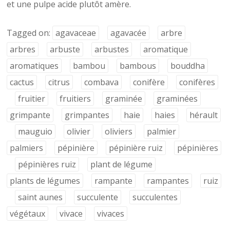
et une pulpe acide plutôt amère.
Tagged on:
agavaceae
agavacée
arbre
arbres
arbuste
arbustes
aromatique
aromatiques
bambou
bambous
bouddha
cactus
citrus
combava
conifère
conifères
fruitier
fruitiers
graminée
graminées
grimpante
grimpantes
haie
haies
hérault
mauguio
olivier
oliviers
palmier
palmiers
pépinière
pépinière ruiz
pépinières
pépinières ruiz
plant de légume
plants de légumes
rampante
rampantes
ruiz
saint aunes
succulente
succulentes
végétaux
vivace
vivaces