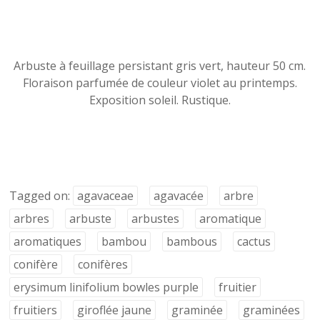
Arbuste à feuillage persistant gris vert, hauteur 50 cm.
Floraison parfumée de couleur violet au printemps.
Exposition soleil. Rustique.
Tagged on:
agavaceae
agavacée
arbre
arbres
arbuste
arbustes
aromatique
aromatiques
bambou
bambous
cactus
conifère
conifères
erysimum linifolium bowles purple
fruitier
fruitiers
giroflée jaune
graminée
graminées