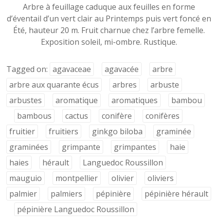
Arbre à feuillage caduque aux feuilles en forme
d’éventail d’un vert clair au Printemps puis vert foncé en
Été, hauteur 20 m. Fruit charnue chez l’arbre femelle.
Exposition soleil, mi-ombre. Rustique.
Tagged on:
agavaceae
agavacée
arbre
arbre aux quarante écus
arbres
arbuste
arbustes
aromatique
aromatiques
bambou
bambous
cactus
conifère
conifères
fruitier
fruitiers
ginkgo biloba
graminée
graminées
grimpante
grimpantes
haie
haies
hérault
Languedoc Roussillon
mauguio
montpellier
olivier
oliviers
palmier
palmiers
pépinière
pépinière hérault
pépinière Languedoc Roussillon