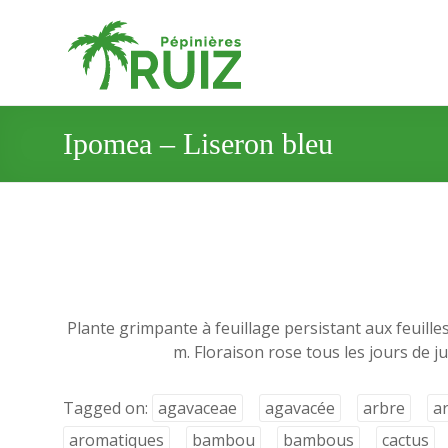
Ipomea – Liseron bleu
Plante grimpante à feuillage persistant aux feuille
m. Floraison rose tous les jours de ju
Tagged on:
agavaceae
agavacée
arbre
a
aromatiques
bambou
bambous
cactus