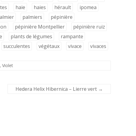
tes
haie
haies
hérault
ipomea
almier
palmiers
pépinière
lon
pépinière Montpellier
pépinière ruiz
e
plants de légumes
rampante
succulentes
végétaux
vivace
vivaces
,
Violet
Hedera Helix Hibernica – Lierre vert
→