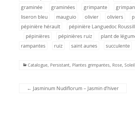
graminée
graminées
grimpante
grimpan
liseron bleu
mauguio
olivier
oliviers
p
pépinière hérault
pépinière Languedoc Roussil
pépinières
pépinières ruiz
plant de légum
rampantes
ruiz
saint aunes
succulente
Catalogue
,
Persistant
,
Plantes grimpantes
,
Rose
,
Soleil
←
Jasminum Nudiflorum – Jasmin d’hiver