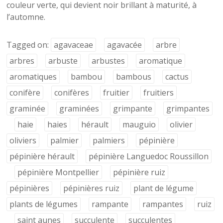
couleur verte, qui devient noir brillant à maturité, à
l’automne.
Tagged on:
agavaceae
agavacée
arbre
arbres
arbuste
arbustes
aromatique
aromatiques
bambou
bambous
cactus
conifère
conifères
fruitier
fruitiers
graminée
graminées
grimpante
grimpantes
haie
haies
hérault
mauguio
olivier
oliviers
palmier
palmiers
pépinière
pépinière hérault
pépinière Languedoc Roussillon
pépinière Montpellier
pépinière ruiz
pépinières
pépinières ruiz
plant de légume
plants de légumes
rampante
rampantes
ruiz
saint aunes
succulente
succulentes