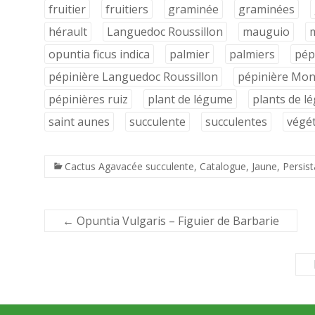
fruitier
fruitiers
graminée
graminées
hérault
Languedoc Roussillon
mauguio
m
opuntia ficus indica
palmier
palmiers
pép
pépinière Languedoc Roussillon
pépinière Mont
pépinières ruiz
plant de légume
plants de l
saint aunes
succulente
succulentes
végé
Cactus Agavacée succulente
,
Catalogue
,
Jaune
,
Persist
←
Opuntia Vulgaris – Figuier de Barbarie