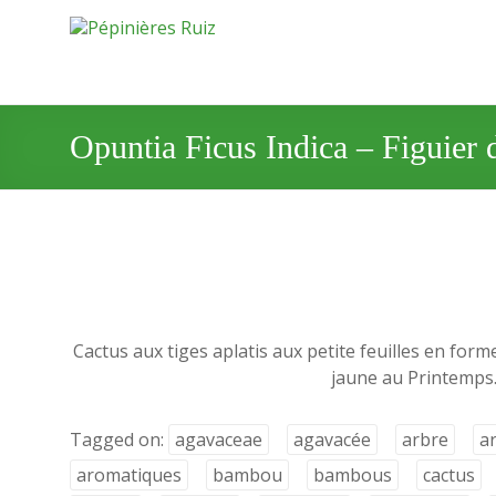
Opuntia Ficus Indica – Figuier 
Cactus aux tiges aplatis aux petite feuilles en for
jaune au Printemps. 
Tagged on:
agavaceae
agavacée
arbre
a
aromatiques
bambou
bambous
cactus