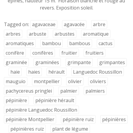
épines, hauteur 15 m. Floraison blanche et rouge au
revers. Exposition soleil.
Tagged on:
agavaceae
agavacée
arbre
arbres
arbuste
arbustes
aromatique
aromatiques
bambou
bambous
cactus
conifère
conifères
fruitier
fruitiers
graminée
graminées
grimpante
grimpantes
haie
haies
hérault
Languedoc Roussillon
mauguio
montpellier
olivier
oliviers
pachycereus pringlei
palmier
palmiers
pépinière
pépinière hérault
pépinière Languedoc Roussillon
pépinière Montpellier
pépinière ruiz
pépinières
pépinières ruiz
plant de légume