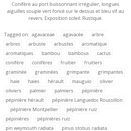
Conifère au port buissonnant irrégulier, longues
aiguilles souple vert foncé sur le dessus et bleu vif au
revers. Exposition soleil. Rustique.
Tagged on:
agavaceae
agavacée
arbre
arbres
arbuste
arbustes
aromatique
aromatiques
bambou
bambous
cactus
conifère
conifères
fruitier
fruitiers
graminée
graminées
grimpante
grimpantes
haie
haies
hérault
mauguio
olivier
oliviers
palmier
palmiers
pépinière
pépinière hérault
pépinière Languedoc Roussillon
pépinière Montpellier
pépinière ruiz
pépinières
pépinières ruiz
pin weymouth radiata
pinus stobus radiata