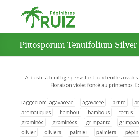
Pittosporum Tenuifolium Silver
Arbuste à feuillage persistant aux feuilles ovales
Floraison violet foncé au printemps. E
Tagged on:
agavaceae
agavacée
arbre
a
aromatiques
bambou
bambous
cactus
graminée
graminées
grimpante
grimpan
olivier
oliviers
palmier
palmiers
pépin