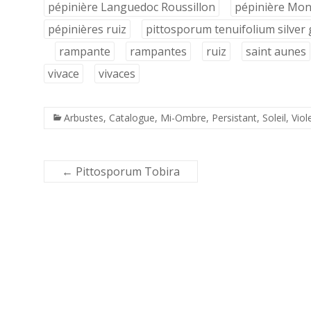
pépinière Languedoc Roussillon
pépinière Mont
pépinières ruiz
pittosporum tenuifolium silver
rampante
rampantes
ruiz
saint aunes
vivace
vivaces
Arbustes
,
Catalogue
,
Mi-Ombre
,
Persistant
,
Soleil
,
Viol
←
Pittosporum Tobira