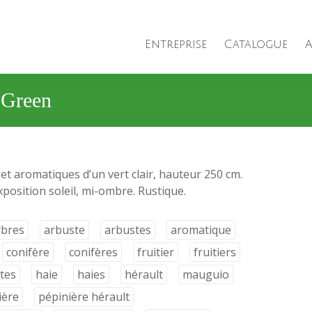
Entreprise
Catalogue
A
 Green
 et aromatiques d’un vert clair, hauteur 250 cm.
xposition soleil, mi-ombre. Rustique.
rbres
arbuste
arbustes
aromatique
conifère
conifères
fruitier
fruitiers
tes
haie
haies
hérault
mauguio
ière
pépinière hérault