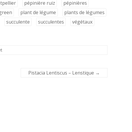
pellier
pépinière ruiz
pépinières
 green
plant de légume
plants de légumes
succulente
succulentes
végétaux
et
Pistacia Lentiscus – Lenstique
→