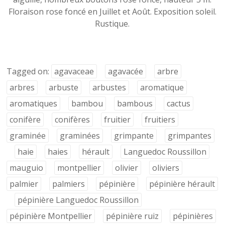
Floraison rose foncé en Juillet et Août. Exposition soleil.
Rustique.
Tagged on:
agavaceae
agavacée
arbre
arbres
arbuste
arbustes
aromatique
aromatiques
bambou
bambous
cactus
conifère
conifères
fruitier
fruitiers
graminée
graminées
grimpante
grimpantes
haie
haies
hérault
Languedoc Roussillon
mauguio
montpellier
olivier
oliviers
palmier
palmiers
pépinière
pépinière hérault
pépinière Languedoc Roussillon
pépinière Montpellier
pépinière ruiz
pépinières