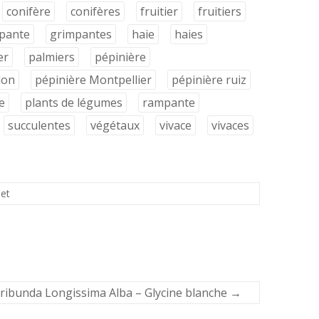
conifère
conifères
fruitier
fruitiers
pante
grimpantes
haie
haies
er
palmiers
pépinière
lon
pépinière Montpellier
pépinière ruiz
e
plants de légumes
rampante
succulentes
végétaux
vivace
vivaces
let
oribunda Longissima Alba – Glycine blanche
→