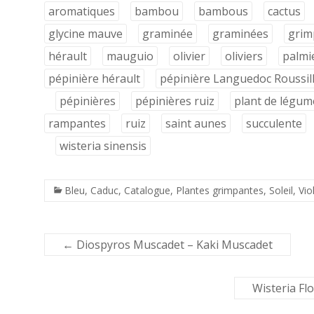
aromatiques
bambou
bambous
cactus
glycine mauve
graminée
graminées
grim
hérault
mauguio
olivier
oliviers
palmi
pépinière hérault
pépinière Languedoc Roussil
pépinières
pépinières ruiz
plant de légum
rampantes
ruiz
saint aunes
succulente
wisteria sinensis
Bleu
,
Caduc
,
Catalogue
,
Plantes grimpantes
,
Soleil
,
Vio
←
Diospyros Muscadet – Kaki Muscadet
Wisteria Fl