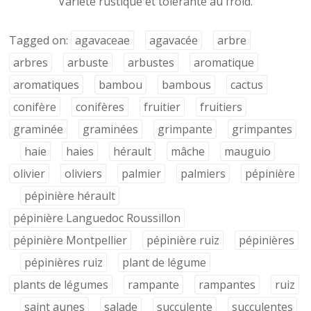
Variété rustique et tolérante au froid.
Tagged on:
agavaceae
agavacée
arbre
arbres
arbuste
arbustes
aromatique
aromatiques
bambou
bambous
cactus
conifère
conifères
fruitier
fruitiers
graminée
graminées
grimpante
grimpantes
haie
haies
hérault
mâche
mauguio
olivier
oliviers
palmier
palmiers
pépinière
pépinière hérault
pépinière Languedoc Roussillon
pépinière Montpellier
pépinière ruiz
pépinières
pépinières ruiz
plant de légume
plants de légumes
rampante
rampantes
ruiz
saint aunes
salade
succulente
succulentes