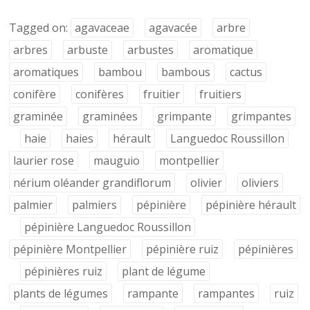
Tagged on:
agavaceae
agavacée
arbre
arbres
arbuste
arbustes
aromatique
aromatiques
bambou
bambous
cactus
conifère
conifères
fruitier
fruitiers
graminée
graminées
grimpante
grimpantes
haie
haies
hérault
Languedoc Roussillon
laurier rose
mauguio
montpellier
nérium oléander grandiflorum
olivier
oliviers
palmier
palmiers
pépinière
pépinière hérault
pépinière Languedoc Roussillon
pépinière Montpellier
pépinière ruiz
pépinières
pépinières ruiz
plant de légume
plants de légumes
rampante
rampantes
ruiz