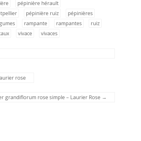
ière
pépinière hérault
pellier
pépinière ruiz
pépinières
égumes
rampante
rampantes
ruiz
taux
vivace
vivaces
aurier rose
r grandiflorum rose simple – Laurier Rose
→