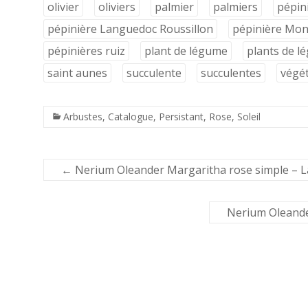
olivier
oliviers
palmier
palmiers
pépin
pépinière Languedoc Roussillon
pépinière Mont
pépinières ruiz
plant de légume
plants de l
saint aunes
succulente
succulentes
végé
Arbustes
,
Catalogue
,
Persistant
,
Rose
,
Soleil
←
Nerium Oleander Margaritha rose simple – L
Nerium Oleande