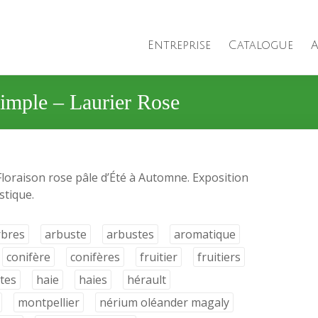
Entreprise
Catalogue
A
imple – Laurier Rose
 Floraison rose pâle d’Été à Automne. Exposition
ustique.
rbres
arbuste
arbustes
aromatique
conifère
conifères
fruitier
fruitiers
tes
haie
haies
hérault
montpellier
nérium oléander magaly