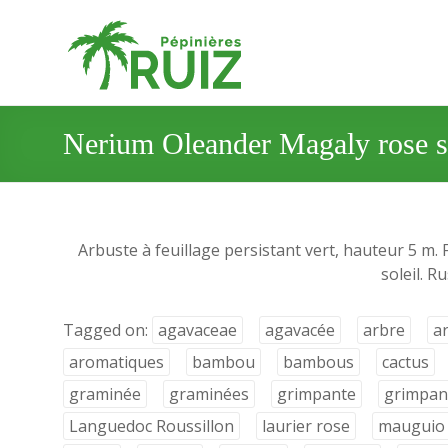
Nerium Oleander Magaly rose s
Arbuste à feuillage persistant vert, hauteur 5 m.
soleil. R
Tagged on:
agavaceae
agavacée
arbre
a
aromatiques
bambou
bambous
cactus
graminée
graminées
grimpante
grimpan
Languedoc Roussillon
laurier rose
mauguio